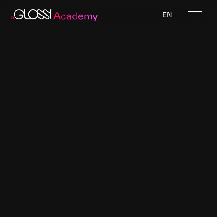
EN
BEGLOSS SHOP
S
t
o
r
e
f
i
n
d
e
r
O
f
c
o
u
r
s
e
,
y
o
u
c
a
n
a
l
s
o
b
u
y
a
l
l
o
u
r
p
r
o
d
u
c
t
s
o
n
l
i
n
e
.
B
u
t
f
i
r
s
t
a
n
d
f
o
r
e
m
o
s
t
,
w
e
w
a
n
t
t
o
s
u
p
p
o
r
t
o
u
r
r
e
t
a
i
l
e
r
s
,
a
n
d
w
o
u
l
d
l
o
v
e
f
o
r
y
o
u
t
o
s
h
o
p
l
o
c
a
l
.
F
o
r
y
o
u
r
k
a
r
m
a
a
n
d
l
o
c
a
l
s
u
p
p
l
i
e
r
s
!
H
e
r
e
y
o
u
c
a
n
f
i
n
d
o
u
r
b
e
G
l
o
s
s
p
r
o
d
u
c
t
s
w
o
r
l
d
w
i
d
e
.
Y
o
u
w
a
n
t
t
o
b
e
c
o
m
e
a
d
e
a
l
e
r
f
o
r
o
u
r
p
r
o
d
u
c
t
s
?
C
o
n
t
a
c
t
u
s
.